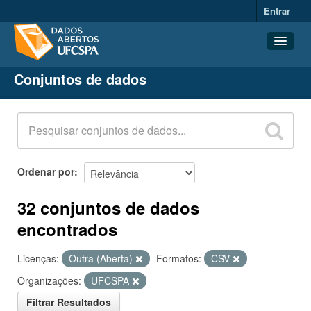
Entrar
Conjuntos de dados
Conjuntos de dados
Organizações
Grupos
Sobre
Ordenar por
32 conjuntos de dados
encontrados
Licenças:
Outra (Aberta)
Formatos:
CSV
Organizações:
UFCSPA
Filtrar Resultados