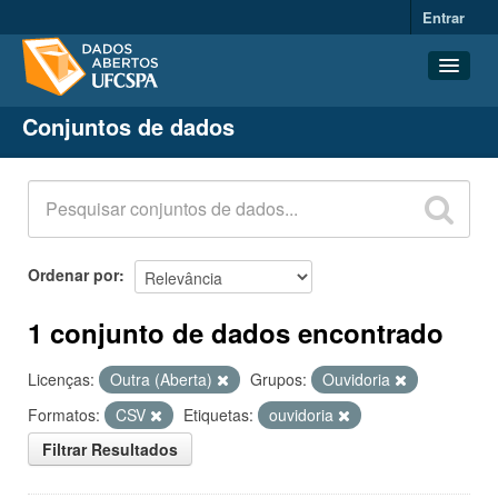
Entrar
Conjuntos de dados
Conjuntos de dados
Organizações
Grupos
Sobre
Ordenar por
1 conjunto de dados encontrado
Licenças:
Outra (Aberta)
Grupos:
Ouvidoria
Formatos:
CSV
Etiquetas:
ouvidoria
Filtrar Resultados