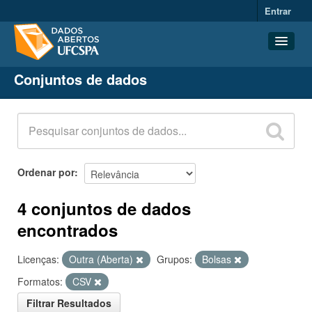
Entrar
Conjuntos de dados
Conjuntos de dados
Organizações
Grupos
Sobre
Ordenar por
4 conjuntos de dados
encontrados
Licenças:
Outra (Aberta)
Grupos:
Bolsas
Formatos:
CSV
Filtrar Resultados