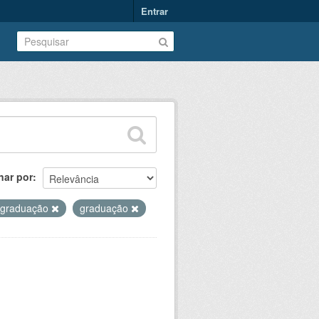
Entrar
nar por
-graduação
graduação