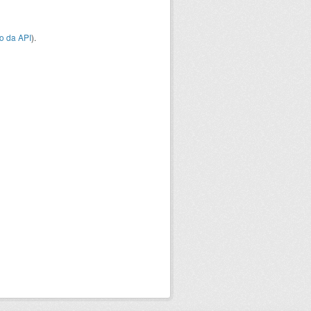
o da API
).