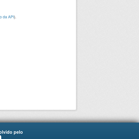
o da API
).
lvido pelo