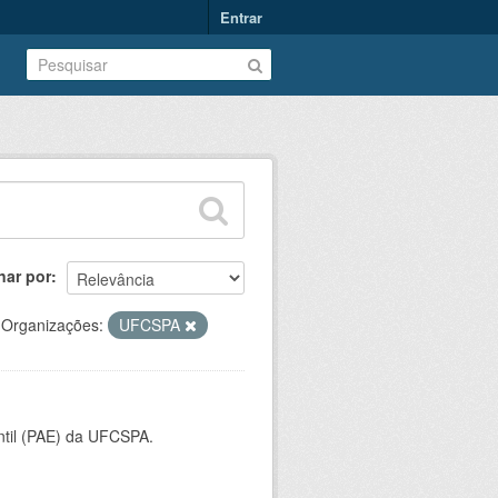
Entrar
nar por
Organizações:
UFCSPA
ntil (PAE) da UFCSPA.