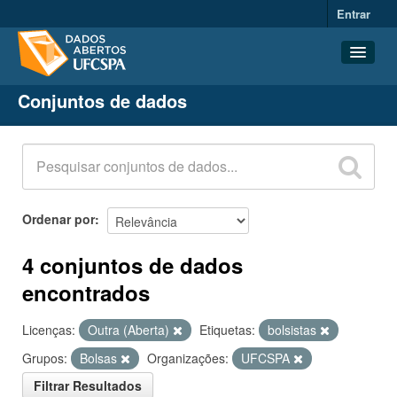
Entrar
Conjuntos de dados
Conjuntos de dados
Organizações
Grupos
Sobre
Ordenar por
4 conjuntos de dados
encontrados
Licenças:
Outra (Aberta)
Etiquetas:
bolsistas
Grupos:
Bolsas
Organizações:
UFCSPA
Filtrar Resultados