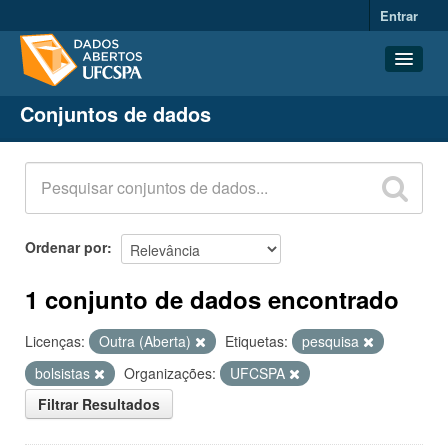
Entrar
Conjuntos de dados
Conjuntos de dados
Organizações
Grupos
Sobre
Ordenar por
1 conjunto de dados encontrado
Licenças:
Outra (Aberta)
Etiquetas:
pesquisa
bolsistas
Organizações:
UFCSPA
Filtrar Resultados