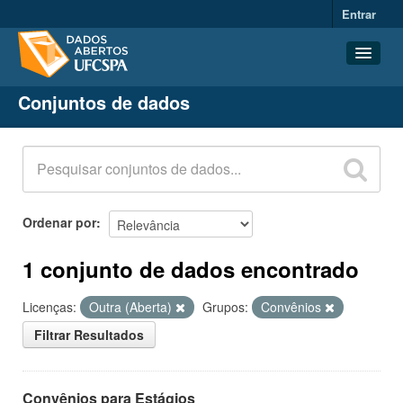
Entrar
Conjuntos de dados
Conjuntos de dados
Organizações
Grupos
Sobre
Ordenar por
1 conjunto de dados encontrado
Licenças:
Outra (Aberta)
Grupos:
Convênios
Filtrar Resultados
Convênios para Estágios