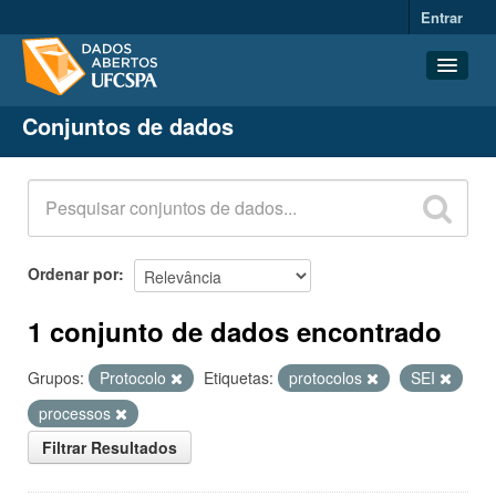
Entrar
Conjuntos de dados
Conjuntos de dados
Organizações
Grupos
Sobre
Ordenar por
1 conjunto de dados encontrado
Grupos:
Protocolo
Etiquetas:
protocolos
SEI
processos
Filtrar Resultados