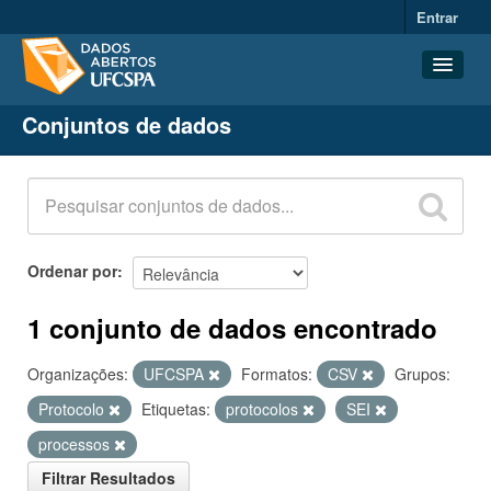
Entrar
Conjuntos de dados
Conjuntos de dados
Organizações
Grupos
Sobre
Ordenar por
1 conjunto de dados encontrado
Organizações:
UFCSPA
Formatos:
CSV
Grupos:
Protocolo
Etiquetas:
protocolos
SEI
processos
Filtrar Resultados