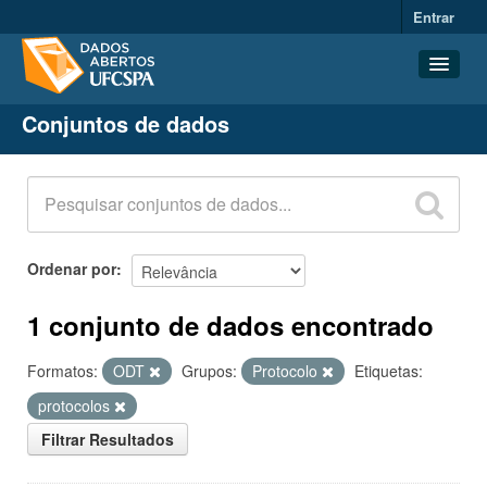
Entrar
Conjuntos de dados
Conjuntos de dados
Organizações
Grupos
Sobre
Ordenar por
1 conjunto de dados encontrado
Formatos:
ODT
Grupos:
Protocolo
Etiquetas:
protocolos
Filtrar Resultados