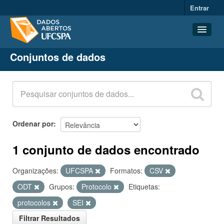
Entrar
Conjuntos de dados
Conjuntos de dados
Organizações
Grupos
Sobre
Ordenar por
1 conjunto de dados encontrado
Organizações:
UFCSPA
Formatos:
CSV
ODT
Grupos:
Protocolo
Etiquetas:
protocolos
SEI
Filtrar Resultados