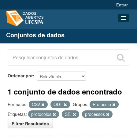
Entrar
Conjuntos de dados
Conjuntos de dados
Organizações
Grupos
Sobre
Ordenar por
1 conjunto de dados encontrado
Formatos:
CSV
ODT
Grupos:
Protocolo
Etiquetas:
protocolos
SEI
processos
Filtrar Resultados