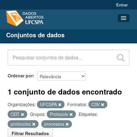
Entrar
Conjuntos de dados
Conjuntos de dados
Organizações
Grupos
Sobre
Ordenar por
1 conjunto de dados encontrado
Organizações:
UFCSPA
Formatos:
CSV
ODT
Grupos:
Protocolo
Etiquetas:
protocolos
processos
Filtrar Resultados