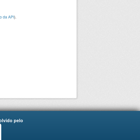
o da API
).
lvido pelo