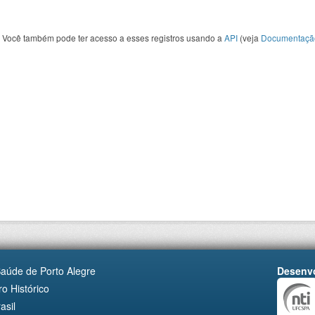
Você também pode ter acesso a esses registros usando a
API
(veja
Documentaçã
Saúde de Porto Alegre
Desenvo
o Histórico
asil