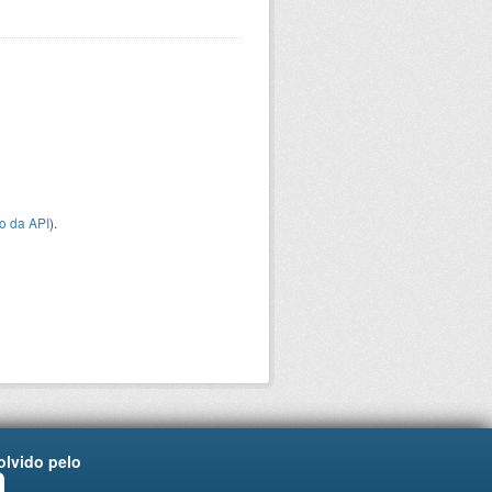
o da API
).
lvido pelo