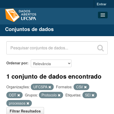
Entrar
Conjuntos de dados
Conjuntos de dados
Organizações
Grupos
Sobre
Ordenar por
1 conjunto de dados encontrado
Organizações:
UFCSPA
Formatos:
CSV
ODT
Grupos:
Protocolo
Etiquetas:
SEI
processos
Filtrar Resultados