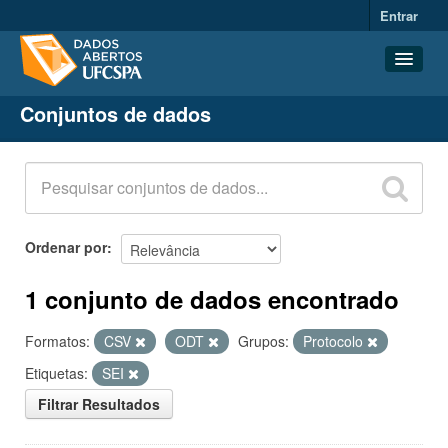
Entrar
Conjuntos de dados
Conjuntos de dados
Organizações
Grupos
Sobre
Ordenar por
1 conjunto de dados encontrado
Formatos:
CSV
ODT
Grupos:
Protocolo
Etiquetas:
SEI
Filtrar Resultados