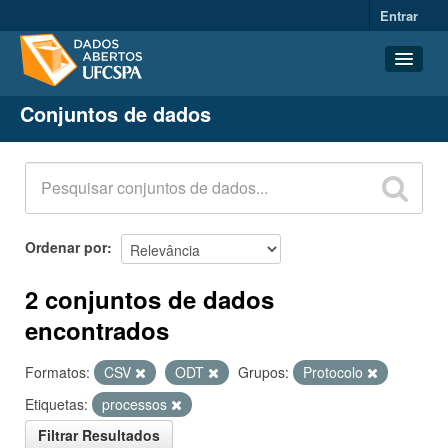
Entrar
Conjuntos de dados
Conjuntos de dados
Organizações
Grupos
Sobre
Ordenar por
2 conjuntos de dados
encontrados
Formatos:
CSV
ODT
Grupos:
Protocolo
Etiquetas:
processos
Filtrar Resultados