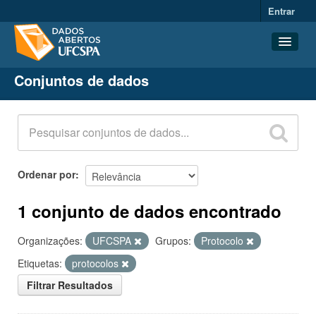
Entrar
Conjuntos de dados
Conjuntos de dados
Organizações
Grupos
Sobre
Ordenar por
1 conjunto de dados encontrado
Organizações:
UFCSPA
Grupos:
Protocolo
Etiquetas:
protocolos
Filtrar Resultados