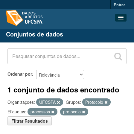
Entrar
Conjuntos de dados
Conjuntos de dados
Organizações
Grupos
Sobre
Ordenar por
1 conjunto de dados encontrado
Organizações:
UFCSPA
Grupos:
Protocolo
Etiquetas:
processos
protocolo
Filtrar Resultados