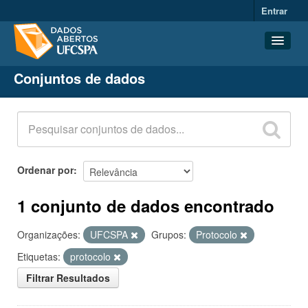
Entrar
Conjuntos de dados
Conjuntos de dados
Organizações
Grupos
Sobre
Ordenar por
1 conjunto de dados encontrado
Organizações:
UFCSPA
Grupos:
Protocolo
Etiquetas:
protocolo
Filtrar Resultados