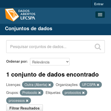
Entrar
Conjuntos de dados
Conjuntos de dados
Organizações
Grupos
Sobre
Ordenar por
1 conjunto de dados encontrado
Licenças:
Outra (Aberta)
Organizações:
UFCSPA
Grupos:
Protocolo
Etiquetas:
protocolos
processos
Filtrar Resultados