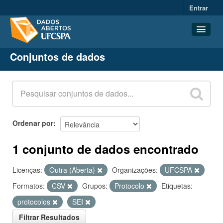
Entrar
Conjuntos de dados
Conjuntos de dados
Organizações
Grupos
Sobre
Ordenar por
1 conjunto de dados encontrado
Licenças:
Outra (Aberta)
Organizações:
UFCSPA
Formatos:
CSV
Grupos:
Protocolo
Etiquetas:
protocolos
SEI
Filtrar Resultados