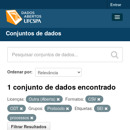
Entrar
Conjuntos de dados
Conjuntos de dados
Organizações
Grupos
Sobre
Ordenar por
1 conjunto de dados encontrado
Licenças:
Outra (Aberta)
Formatos:
CSV
ODT
Grupos:
Protocolo
Etiquetas:
SEI
processos
Filtrar Resultados