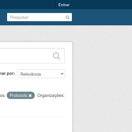
Entrar
nar por
os:
Protocolo
Organizações: