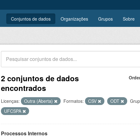
Conjuntos de dados
Organizações
Grupos
Sobre
2 conjuntos de dados
Orde
encontrados
Licenças:
Outra (Aberta)
Formatos:
CSV
ODT
Grup
UFCSPA
Processos Internos