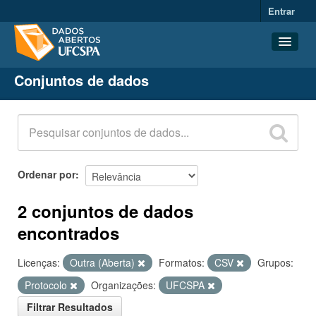
Entrar
Conjuntos de dados
Conjuntos de dados
Organizações
Grupos
Sobre
Ordenar por
2 conjuntos de dados
encontrados
Licenças:
Outra (Aberta)
Formatos:
CSV
Grupos:
Protocolo
Organizações:
UFCSPA
Filtrar Resultados