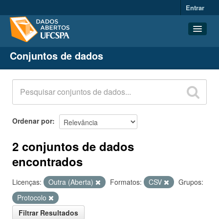
Entrar
Conjuntos de dados
Conjuntos de dados
Organizações
Grupos
Sobre
Ordenar por
2 conjuntos de dados
encontrados
Licenças:
Outra (Aberta)
Formatos:
CSV
Grupos:
Protocolo
Filtrar Resultados