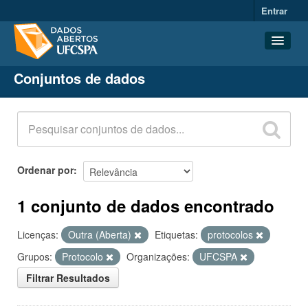
Entrar
Conjuntos de dados
Conjuntos de dados
Organizações
Grupos
Sobre
Ordenar por
1 conjunto de dados encontrado
Licenças:
Outra (Aberta)
Etiquetas:
protocolos
Grupos:
Protocolo
Organizações:
UFCSPA
Filtrar Resultados