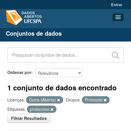
Entrar
Conjuntos de dados
Conjuntos de dados
Organizações
Grupos
Sobre
Ordenar por
1 conjunto de dados encontrado
Licenças:
Outra (Aberta)
Grupos:
Protocolo
Etiquetas:
protocolos
Filtrar Resultados