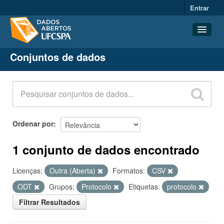
Entrar
Conjuntos de dados
Conjuntos de dados
Organizações
Grupos
Sobre
Ordenar por
1 conjunto de dados encontrado
Licenças:
Outra (Aberta)
Formatos:
CSV
ODT
Grupos:
Protocolo
Etiquetas:
protocolo
Filtrar Resultados