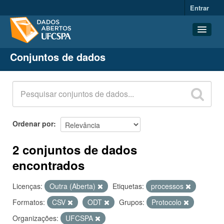
Entrar
Conjuntos de dados
Conjuntos de dados
Organizações
Grupos
Sobre
Ordenar por
2 conjuntos de dados
encontrados
Licenças:
Outra (Aberta)
Etiquetas:
processos
Formatos:
CSV
ODT
Grupos:
Protocolo
Organizações:
UFCSPA