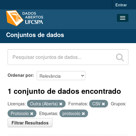
Entrar
Conjuntos de dados
Conjuntos de dados
Organizações
Grupos
Sobre
Ordenar por
1 conjunto de dados encontrado
Licenças:
Outra (Aberta)
Formatos:
CSV
Grupos:
Protocolo
Etiquetas:
protocolo
Filtrar Resultados