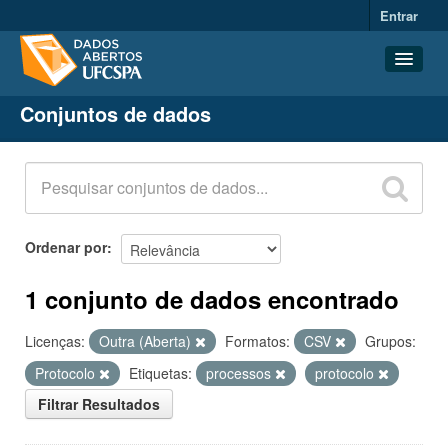
Entrar
Conjuntos de dados
Conjuntos de dados
Organizações
Grupos
Sobre
Ordenar por
1 conjunto de dados encontrado
Licenças:
Outra (Aberta)
Formatos:
CSV
Grupos:
Protocolo
Etiquetas:
processos
protocolo
Filtrar Resultados