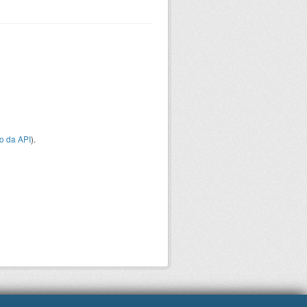
o da API
).