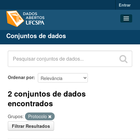
Entrar
Conjuntos de dados
Conjuntos de dados
Organizações
Grupos
Sobre
Ordenar por
2 conjuntos de dados
encontrados
Grupos:
Protocolo
Filtrar Resultados