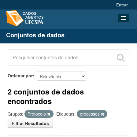
Entrar
Conjuntos de dados
Conjuntos de dados
Organizações
Grupos
Sobre
Ordenar por
2 conjuntos de dados
encontrados
Grupos:
Protocolo
Etiquetas:
processos
Filtrar Resultados