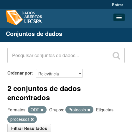
Entrar
Conjuntos de dados
Conjuntos de dados
Organizações
Grupos
Sobre
Ordenar por
2 conjuntos de dados
encontrados
Formatos:
ODT
Grupos:
Protocolo
Etiquetas:
processos
Filtrar Resultados