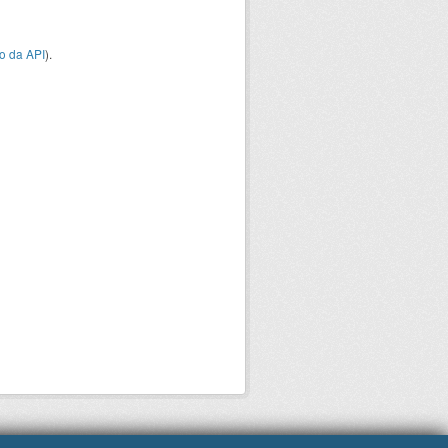
o da API
).