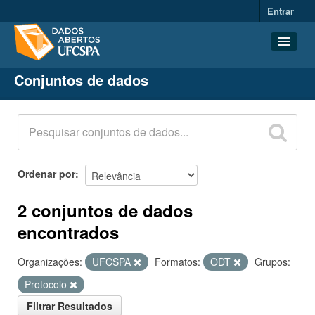
Entrar
Conjuntos de dados
Conjuntos de dados
Organizações
Grupos
Sobre
Ordenar por
2 conjuntos de dados
encontrados
Organizações:
UFCSPA
Formatos:
ODT
Grupos:
Protocolo
Filtrar Resultados