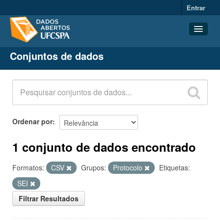
Entrar
Conjuntos de dados
Conjuntos de dados
Organizações
Grupos
Sobre
Ordenar por
1 conjunto de dados encontrado
Formatos:
CSV
Grupos:
Protocolo
Etiquetas:
SEI
Filtrar Resultados