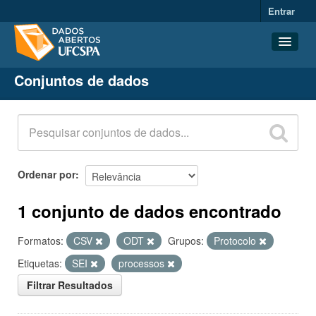
Entrar
Conjuntos de dados
Conjuntos de dados
Organizações
Grupos
Sobre
Ordenar por
1 conjunto de dados encontrado
Formatos:
CSV
ODT
Grupos:
Protocolo
Etiquetas:
SEI
processos
Filtrar Resultados