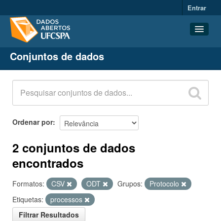
Entrar
Conjuntos de dados
Conjuntos de dados
Organizações
Grupos
Sobre
Ordenar por
2 conjuntos de dados
encontrados
Formatos:
CSV
ODT
Grupos:
Protocolo
Etiquetas:
processos
Filtrar Resultados