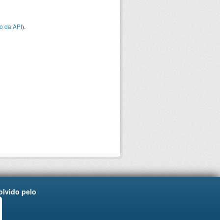
o da API
).
lvido pelo