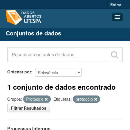
Entrar
Conjuntos de dados
Conjuntos de dados
Organizações
Grupos
Sobre
Ordenar por
1 conjunto de dados encontrado
Grupos:
Protocolo
Etiquetas:
protocolo
Filtrar Resultados
Processos Internos