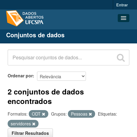
Entrar
Conjuntos de dados
Conjuntos de dados
Organizações
Grupos
Sobre
Ordenar por
2 conjuntos de dados
encontrados
Formatos:
ODT
Grupos:
Pessoas
Etiquetas:
servidores
Filtrar Resultados