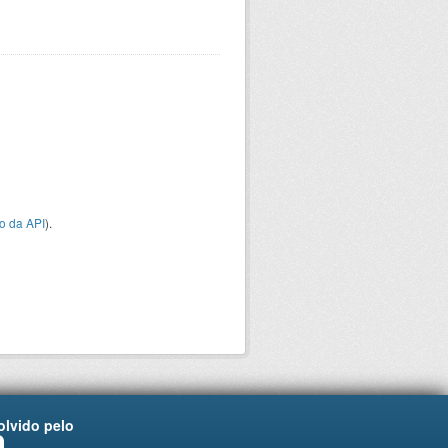
o da API
).
lvido pelo