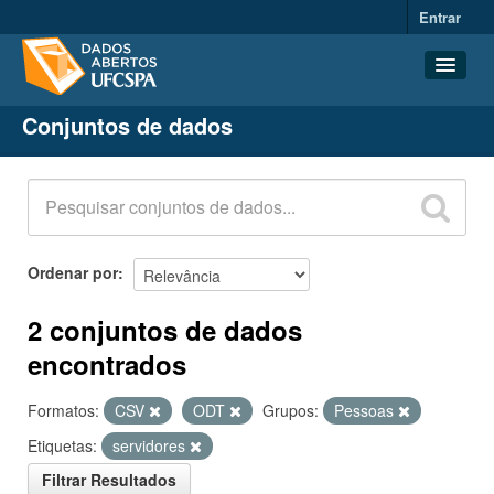
Entrar
Conjuntos de dados
Conjuntos de dados
Organizações
Grupos
Sobre
Ordenar por
2 conjuntos de dados
encontrados
Formatos:
CSV
ODT
Grupos:
Pessoas
Etiquetas:
servidores
Filtrar Resultados