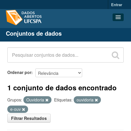
Entrar
Conjuntos de dados
Conjuntos de dados
Organizações
Grupos
Sobre
Ordenar por
1 conjunto de dados encontrado
Grupos:
Ouvidoria
Etiquetas:
ouvidoria
e-ouv
Filtrar Resultados