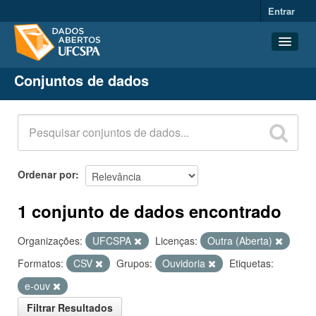
Entrar
Conjuntos de dados
Conjuntos de dados
Organizações
Grupos
Sobre
Ordenar por
1 conjunto de dados encontrado
Organizações:
UFCSPA
Licenças:
Outra (Aberta)
Formatos:
CSV
Grupos:
Ouvidoria
Etiquetas:
e-ouv
Filtrar Resultados